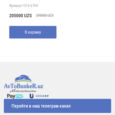
Артикул:1516-6754
Первоначальная
Текущая
205000
UZS
240000
UZS
цена
цена:
составляла
205000 UZS.
В корзину
240000 UZS.
Перейти в наш телеграм канал