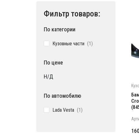
Фильтр товаров:
По категории
1
Кузовные части
1
товар
По цене
Н/Д
Куз
Бам
По автомобилю
Cro
(84
1
Lada Vesta
1
товар
Арт
Пе
Те
16
це
цен