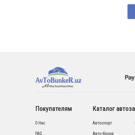
со
160
180
Покупателям
Каталог автоза
О Нас
Автоспорт
FAQ
Авто-броня