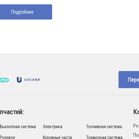
ставляла
0000 UZS.
Подробнее
0000 UZS.
Пере
пчастей:
К
Ре
Выхлопная система
Электрика
Топливная система
По
Рулевое
Кузовные части
Тормозная система