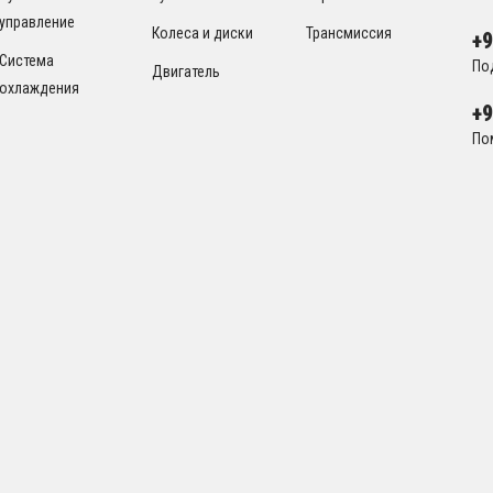
управление
Колеса и диски
Трансмиссия
+
Система
По
Двигатель
охлаждения
+
По