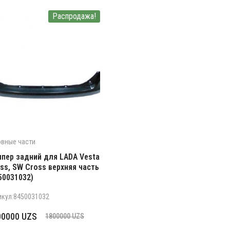
Распродажа!
овные части
пер задний для LADA Vesta
ss, SW Cross верхняя часть
50031032)
икул:8450031032
рвоначальная
кущая
00000
UZS
1800000
UZS
на
а: