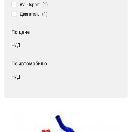
1
AVTOsport
1
товар
1
Двигатель
1
товар
По цене
Н/Д
По автомобилю
Н/Д