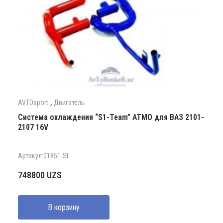
,
AVTOsport
Двигатель
Система охлаждения “S1-Team” АТМО для ВАЗ 2101-
2107 16V
Артикул:01851-St
748800
UZS
В корзину