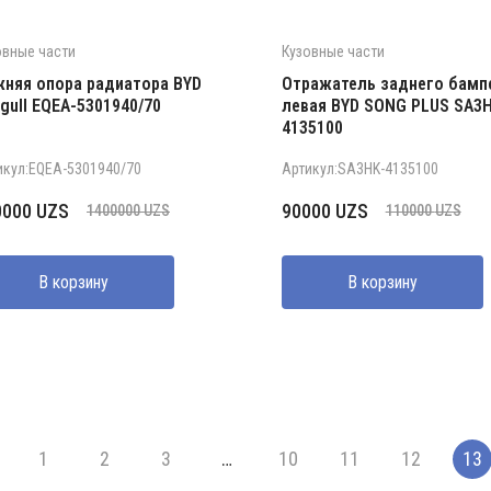
овные части
Кузовные части
няя опора радиатора BYD
Отражатель заднего бамп
gull EQEA-5301940/70
левая BYD SONG PLUS SA3H
4135100
икул:EQEA-5301940/70
Артикул:SA3HK-4135100
рвоначальная
кущая
Первоначальная
Текущая
0000
UZS
90000
UZS
1400000
UZS
110000
UZS
на
а:
цена
цена:
ставляла
000 UZS.
составляла
90000 UZS.
В корзину
В корзину
0000 UZS.
110000 UZS.
1
2
3
…
10
11
12
13