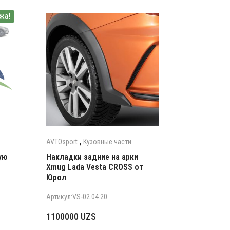
жа!
,
AVTOsport
Кузовные части
ую
Накладки задние на арки
Xmug Lada Vesta CROSS от
Юрол
Артикул:VS-02.04.20
1100000
UZS