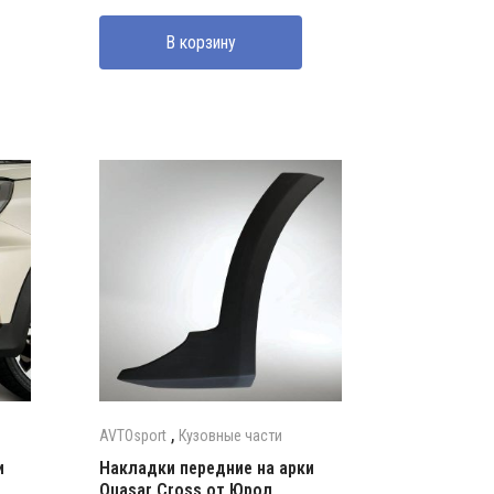
В корзину
,
AVTOsport
Кузовные части
и
Накладки передние на арки
Quasar Cross от Юрол