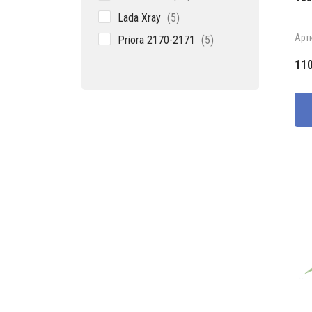
товаров
5
Lada Xray
5
товаров
5
Арт
Priora 2170-2171
5
товаров
11