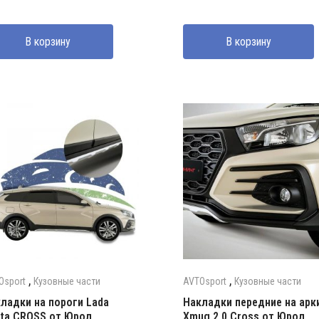
на
а:
цена
цена:
ставляла
000 UZS.
составляла
305000 UZS.
В корзину
В корзину
000 UZS.
450000 UZS.
,
,
Osport
Кузовные части
AVTOsport
Кузовные части
ладки на пороги Lada
Накладки передние на арк
ta CROSS от Юрол
Xmug 2.0 Cross от Юрол