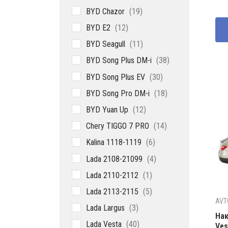
це
цен
19
BYD Chazor
19
со
305
товаров
12
BYD E2
12
450
товаров
11
BYD Seagull
11
товаров
38
BYD Song Plus DM-i
38
товаров
30
BYD Song Plus EV
30
товаров
18
BYD Song Pro DM-i
18
товаров
12
BYD Yuan Up
12
товаров
14
Chery TIGGO 7 PRO
14
товаров
6
Kalina 1118-1119
6
товаров
4
Lada 2108-21099
4
товара
1
Lada 2110-2112
1
товар
5
Lada 2113-2115
5
товаров
AVT
3
Lada Largus
3
Нак
товара
40
Lada Vesta
40
Ves