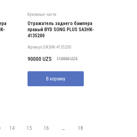
Кузовные части
ера
Отражатель заднего бампера
K-
правый BYD SONG PLUS SA3HK-
4135200
Артикул:SA3HK-4135200
Первоначальная
Текущая
90000
UZS
110000
UZS
цена
цена:
составляла
90000 UZS.
В корзину
110000 UZS.
14
15
16
…
18