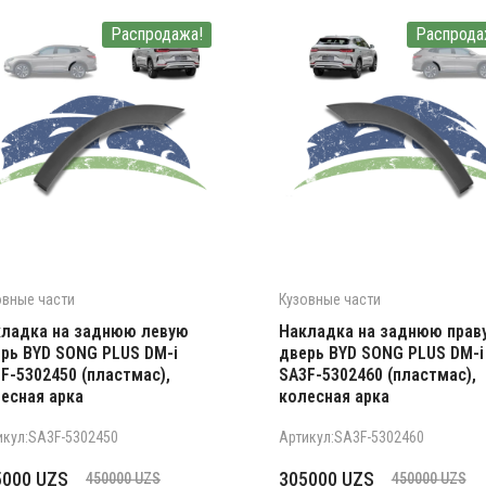
Распродажа!
Распрода
овные части
Кузовные части
ладка на заднюю левую
Накладка на заднюю прав
рь BYD SONG PLUS DM-i
дверь BYD SONG PLUS DM-i
F-5302450 (пластмас),
SA3F-5302460 (пластмас),
есная арка
колесная арка
икул:SA3F-5302450
Артикул:SA3F-5302460
рвоначальная
кущая
Первоначальная
Текущая
5000
UZS
305000
UZS
450000
UZS
450000
UZS