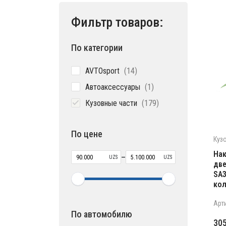
Фильтр товаров:
По категории
14
AVTOsport
14
товаров
1
Автоаксессуары
1
товар
179
Кузовные части
179
товаров
По цене
Куз
Нак
–
UZS
UZS
две
SA3
кол
Арт
По автомобилю
Пе
Те
30