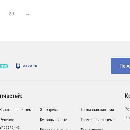
20
→
Пере
пчастей:
К
Ре
Выхлопная система
Электрика
Топливная система
По
Рулевое
Кузовные части
Тормозная система
управление
Колеса и диски
Трансмиссия