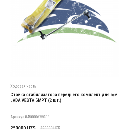
Ходовая часть
Стойка стабилизатора переднего комплект для а/м
LADA VESTA БМРТ (2 шт.)
Артикул:8450006750ЛВ
Первоначальная
Текущая
250000
UZS
290000
UZS