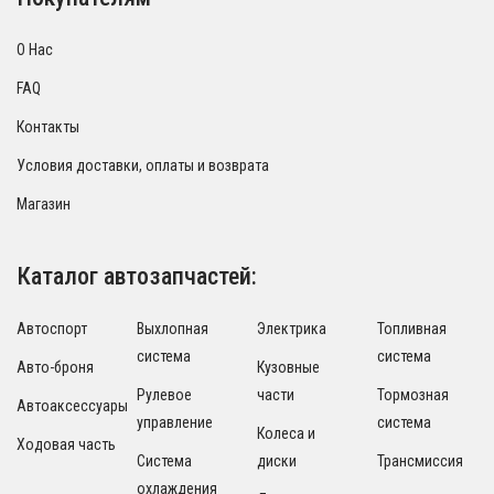
О Нас
FAQ
Контакты
Условия доставки, оплаты и возврата
Магазин
Каталог автозапчастей:
Автоспорт
Выхлопная
Электрика
Топливная
система
система
Авто-броня
Кузовные
Рулевое
части
Тормозная
Автоаксессуары
управление
система
Колеса и
Ходовая часть
Система
диски
Трансмиссия
охлаждения