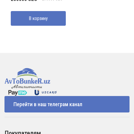
цена
цена:
составляла
250000 UZS.
В корзину
290000 UZS.
Перейти в наш телеграм канал
Покупателям